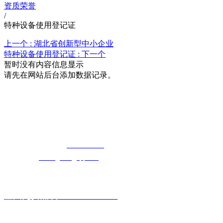
资质荣誉
/
特种设备使用登记证
上一个 :
湖北省创新型中小企业
特种设备使用登记证 :
下一个
暂时没有内容信息显示
请先在网站后台添加数据记录。
湖北5G影院在线观看天天5G天天奭5G影
院天天5G天天奭入口科技有限公司
免费长途销售热线：
400-8819517
电子邮箱：
cailongtuke@qq.com
全国免费热线：400-881-9517
主要产品系列: