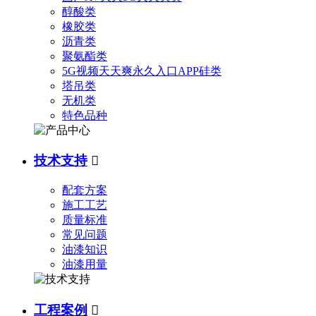
醇酸类
橡胶类
沥青类
聚氨酯类
5G视频天天爽永久入口APP硅类
塔吊类
无机类
特色品种
技术支持

配套方案
施工工艺
质量标准
常见问题
油漆知识
油漆用量
工程案例
