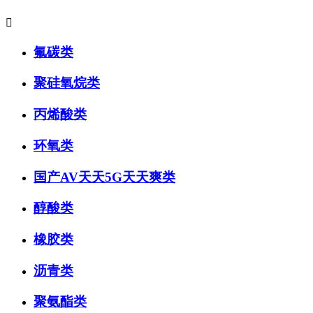

氟碳类
聚硅氧烷类
丙烯酸类
环氧类
国产AV天天5G天天爽类
醇酸类
橡胶类
沥青类
聚氨酯类