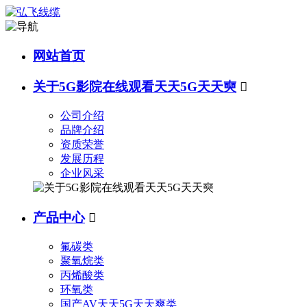
网站首页
关于5G影院在线观看天天5G天天奭

公司介绍
品牌介绍
资质荣誉
发展历程
企业风采
产品中心

氟碳类
聚氧烷类
丙烯酸类
环氧类
国产AV天天5G天天爽类