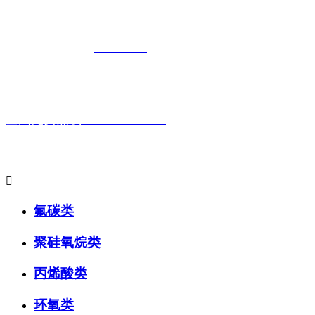
院天天5G天天奭入口科技有限公司
免费长途销售热线：
400-8819517
电子邮箱：
cailongtuke@qq.com
全国免费热线：400-881-9517
主要产品系列:

氟碳类
聚硅氧烷类
丙烯酸类
环氧类