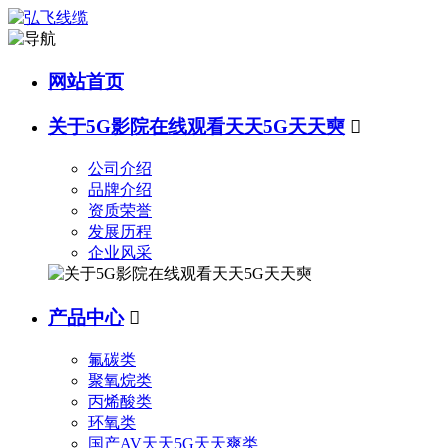
网站首页
关于5G影院在线观看天天5G天天奭

公司介绍
品牌介绍
资质荣誉
发展历程
企业风采
产品中心

氟碳类
聚氧烷类
丙烯酸类
环氧类
国产AV天天5G天天爽类