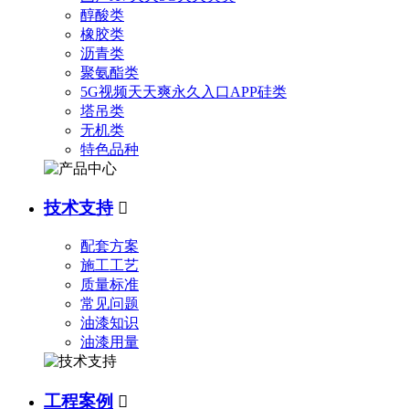
醇酸类
橡胶类
沥青类
聚氨酯类
5G视频天天爽永久入口APP硅类
塔吊类
无机类
特色品种
技术支持

配套方案
施工工艺
质量标准
常见问题
油漆知识
油漆用量
工程案例
