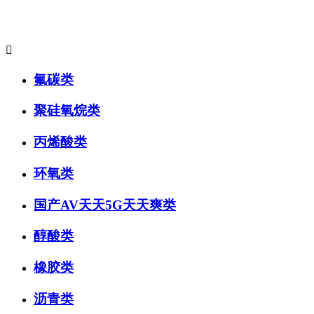
主要产品系列:

氟碳类
聚硅氧烷类
丙烯酸类
环氧类
国产AV天天5G天天爽类
醇酸类
橡胶类
沥青类