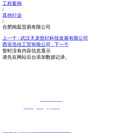
工程案例
/
其他行业
/
合肥闽磊贸易有限公司
上一个 :
武汉天龙世纪科技发展有限公司
西安浩佳工贸有限公司 :
下一个
暂时没有内容信息显示
请先在网站后台添加数据记录。
湖北5G影院在线观看天天5G天天奭5G影
院天天5G天天奭入口科技有限公司
免费长途销售热线：
400-8819517
电子邮箱：
cailongtuke@qq.com
全国免费热线：400-881-9517