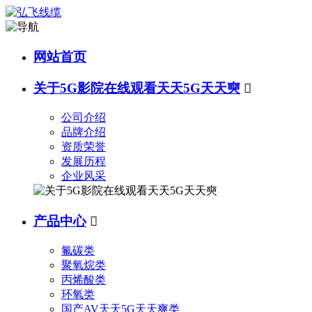
网站首页
关于5G影院在线观看天天5G天天奭

公司介绍
品牌介绍
资质荣誉
发展历程
企业风采
产品中心

氟碳类
聚氧烷类
丙烯酸类
环氧类
国产AV天天5G天天爽类