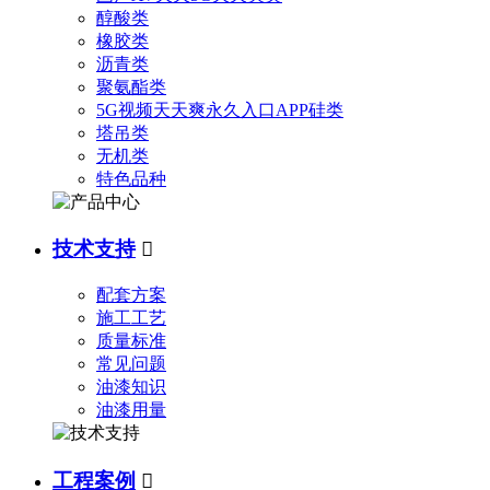
醇酸类
橡胶类
沥青类
聚氨酯类
5G视频天天爽永久入口APP硅类
塔吊类
无机类
特色品种
技术支持

配套方案
施工工艺
质量标准
常见问题
油漆知识
油漆用量
工程案例
