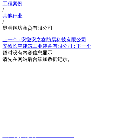
工程案例
/
其他行业
/
昆明钢坊商贸有限公司
上一个 :
安徽安之鑫防腐科技有限公司
安徽长空建筑工业装备有限公司 :
下一个
暂时没有内容信息显示
请先在网站后台添加数据记录。
湖北5G影院在线观看天天5G天天奭5G影
院天天5G天天奭入口科技有限公司
免费长途销售热线：
400-8819517
电子邮箱：
cailongtuke@qq.com
全国免费热线：400-881-9517