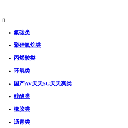
主要产品系列:

氟碳类
聚硅氧烷类
丙烯酸类
环氧类
国产AV天天5G天天爽类
醇酸类
橡胶类
沥青类