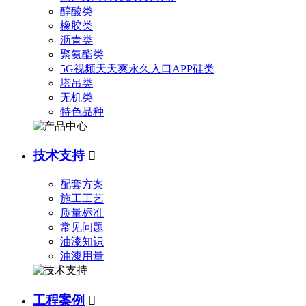
醇酸类
橡胶类
沥青类
聚氨酯类
5G视频天天爽永久入口APP硅类
塔吊类
无机类
特色品种
技术支持

配套方案
施工工艺
质量标准
常见问题
油漆知识
油漆用量
工程案例
