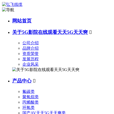
网站首页
关于5G影院在线观看天天5G天天奭

公司介绍
品牌介绍
资质荣誉
发展历程
企业风采
产品中心

氟碳类
聚氧烷类
丙烯酸类
环氧类
国产AV天天5G天天爽类