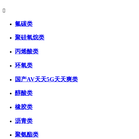

氟碳类
聚硅氧烷类
丙烯酸类
环氧类
国产AV天天5G天天爽类
醇酸类
橡胶类
沥青类
聚氨酯类