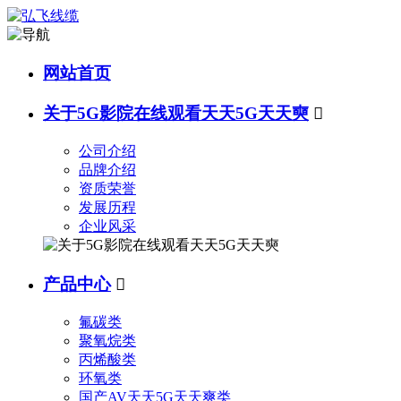
网站首页
关于5G影院在线观看天天5G天天奭

公司介绍
品牌介绍
资质荣誉
发展历程
企业风采
产品中心

氟碳类
聚氧烷类
丙烯酸类
环氧类
国产AV天天5G天天爽类