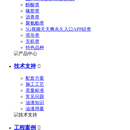
醇酸类
橡胶类
沥青类
聚氨酯类
5G视频天天爽永久入口APP硅类
塔吊类
无机类
特色品种
技术支持

配套方案
施工工艺
质量标准
常见问题
油漆知识
油漆用量
工程案例
