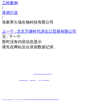
工程案例
/
其他行业
/
张家界久瑞生物科技有限公司
上一个 :
北京万盛时代进出口贸易有限公司
无 :
下一个
暂时没有内容信息显示
请先在网站后台添加数据记录。
湖北5G影院在线观看天天5G天天奭5G
免费长途销售热线：
400-8819517
电子邮箱：
cailongtuke@qq.com
全国免费热线：400-881-9517
主要产品系列: