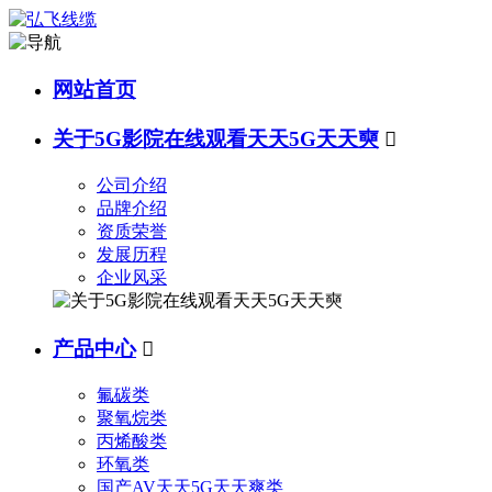
网站首页
关于5G影院在线观看天天5G天天奭

公司介绍
品牌介绍
资质荣誉
发展历程
企业风采
产品中心

氟碳类
聚氧烷类
丙烯酸类
环氧类
国产AV天天5G天天爽类