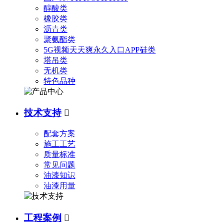
醇酸类
橡胶类
沥青类
聚氨酯类
5G视频天天爽永久入口APP硅类
塔吊类
无机类
特色品种
技术支持

配套方案
施工工艺
质量标准
常见问题
油漆知识
油漆用量
工程案例
