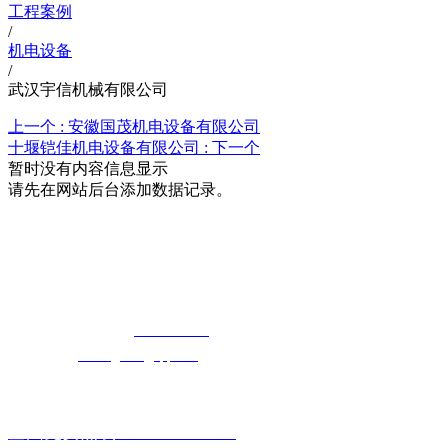
工程案例
/
机电设备
/
武汉宇信机械有限公司
上一个 :
安徽国茂机电设备有限公司
十堰铠佳机电设备有限公司 :
下一个
暂时没有内容信息显示
请先在网站后台添加数据记录。
湖北5G影院在线观看天天5G天天奭5G影
院天天5G天天奭入口科技有限公司
免费长途销售热线：
400-8819517
电子邮箱：
cailongtuke@qq.com
全国免费热线：400-881-9517