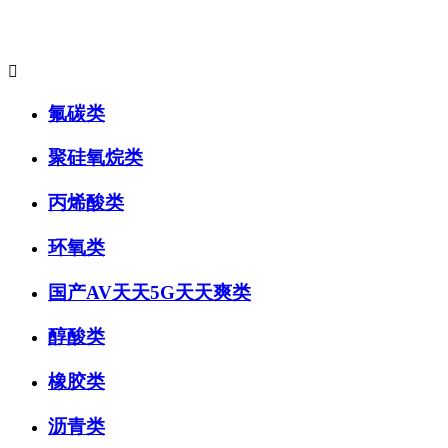
主要产品系列:

氟碳类
聚硅氧烷类
丙烯酸类
环氧类
国产AV天天5G天天爽类
醇酸类
橡胶类
沥青类