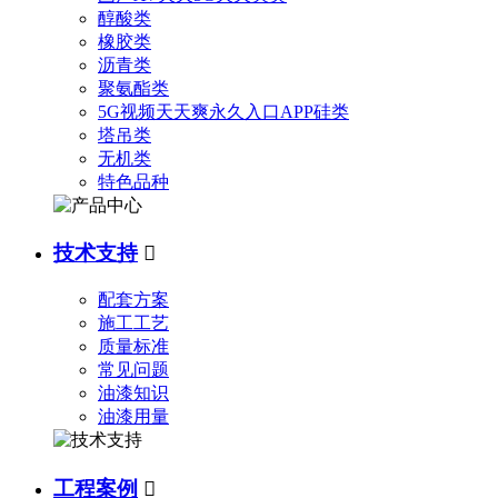
醇酸类
橡胶类
沥青类
聚氨酯类
5G视频天天爽永久入口APP硅类
塔吊类
无机类
特色品种
技术支持

配套方案
施工工艺
质量标准
常见问题
油漆知识
油漆用量
工程案例
