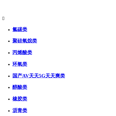
主要产品系列:

氟碳类
聚硅氧烷类
丙烯酸类
环氧类
国产AV天天5G天天爽类
醇酸类
橡胶类
沥青类