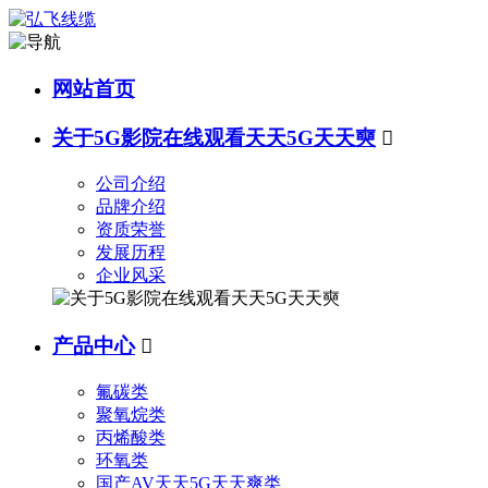
网站首页
关于5G影院在线观看天天5G天天奭

公司介绍
品牌介绍
资质荣誉
发展历程
企业风采
产品中心

氟碳类
聚氧烷类
丙烯酸类
环氧类
国产AV天天5G天天爽类