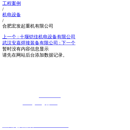
工程案例
/
机电设备
/
合肥宏发起重机有限公司
上一个 :
十堰铠佳机电设备有限公司
武汉安嘉焊接装备有限公司 :
下一个
暂时没有内容信息显示
请先在网站后台添加数据记录。
湖北5G影院在线观看天天5G天天奭5G影
院天天5G天天奭入口科技有限公司
免费长途销售热线：
400-8819517
电子邮箱：
cailongtuke@qq.com
全国免费热线：400-881-9517