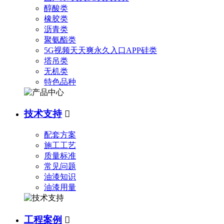
醇酸类
橡胶类
沥青类
聚氨酯类
5G视频天天爽永久入口APP硅类
塔吊类
无机类
特色品种
技术支持

配套方案
施工工艺
质量标准
常见问题
油漆知识
油漆用量
工程案例
