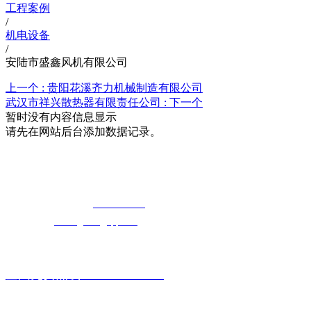
工程案例
/
机电设备
/
安陆市盛鑫风机有限公司
上一个 :
贵阳花溪齐力机械制造有限公司
武汉市祥兴散热器有限责任公司 :
下一个
暂时没有内容信息显示
请先在网站后台添加数据记录。
湖北5G影院在线观看天天5G天天奭5G
免费长途销售热线：
400-8819517
电子邮箱：
cailongtuke@qq.com
全国免费热线：400-881-9517
主要产品系列: