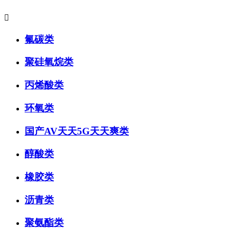

氟碳类
聚硅氧烷类
丙烯酸类
环氧类
国产AV天天5G天天爽类
醇酸类
橡胶类
沥青类
聚氨酯类