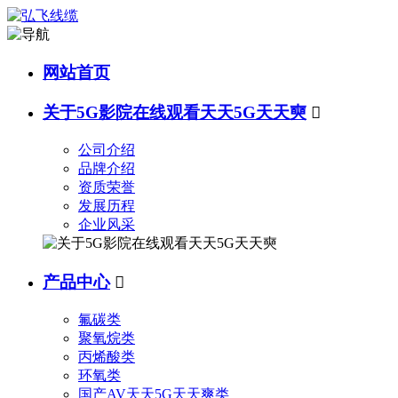
网站首页
关于5G影院在线观看天天5G天天奭

公司介绍
品牌介绍
资质荣誉
发展历程
企业风采
产品中心

氟碳类
聚氧烷类
丙烯酸类
环氧类
国产AV天天5G天天爽类