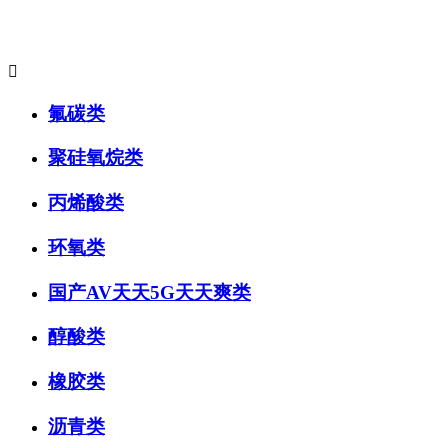
主要产品系列:

氟碳类
聚硅氧烷类
丙烯酸类
环氧类
国产AV天天5G天天爽类
醇酸类
橡胶类
沥青类