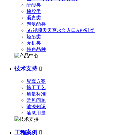
醇酸类
橡胶类
沥青类
聚氨酯类
5G视频天天爽永久入口APP硅类
塔吊类
无机类
特色品种
技术支持

配套方案
施工工艺
质量标准
常见问题
油漆知识
油漆用量
工程案例
