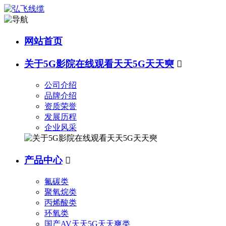
网站首页
关于5G影院在线观看天天5G天天奭

公司介绍
品牌介绍
资质荣誉
发展历程
企业风采
产品中心

氟碳类
聚氧烷类
丙烯酸类
环氧类
国产AV天天5G天天爽类