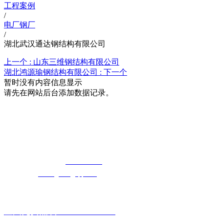
工程案例
/
电厂钢厂
/
湖北武汉通达钢结构有限公司
上一个 :
山东三维钢结构有限公司
湖北鸿源瑜钢结构有限公司 :
下一个
暂时没有内容信息显示
请先在网站后台添加数据记录。
湖北5G影院在线观看天天5G天天奭5G影
院天天5G天天奭入口科技有限公司
免费长途销售热线：
400-8819517
电子邮箱：
cailongtuke@qq.com
全国免费热线：400-881-9517