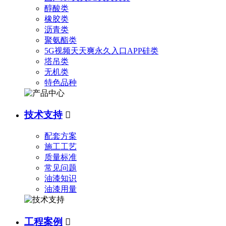
醇酸类
橡胶类
沥青类
聚氨酯类
5G视频天天爽永久入口APP硅类
塔吊类
无机类
特色品种
技术支持

配套方案
施工工艺
质量标准
常见问题
油漆知识
油漆用量
工程案例
