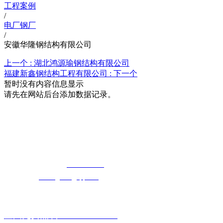
工程案例
/
电厂钢厂
/
安徽华隆钢结构有限公司
上一个 :
湖北鸿源瑜钢结构有限公司
福建新鑫钢结构工程有限公司 :
下一个
暂时没有内容信息显示
请先在网站后台添加数据记录。
湖北5G影院在线观看天天5G天天奭5G影
院天天5G天天奭入口科技有限公司
免费长途销售热线：
400-8819517
电子邮箱：
cailongtuke@qq.com
全国免费热线：400-881-9517