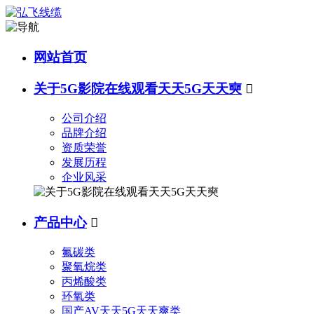
网站首页
关于5G影院在线观看天天5G天天奭

公司介绍
品牌介绍
资质荣誉
发展历程
企业风采
产品中心

氟碳类
聚氧烷类
丙烯酸类
环氧类
国产AV天天5G天天爽类