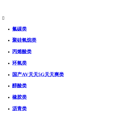
主要产品系列:

氟碳类
聚硅氧烷类
丙烯酸类
环氧类
国产AV天天5G天天爽类
醇酸类
橡胶类
沥青类