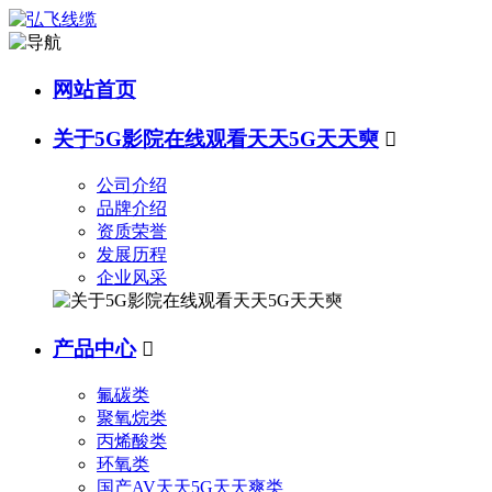
网站首页
关于5G影院在线观看天天5G天天奭

公司介绍
品牌介绍
资质荣誉
发展历程
企业风采
产品中心

氟碳类
聚氧烷类
丙烯酸类
环氧类
国产AV天天5G天天爽类