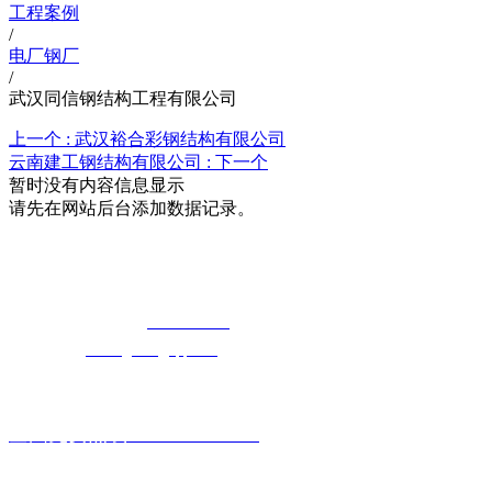
工程案例
/
电厂钢厂
/
武汉同信钢结构工程有限公司
上一个 :
武汉裕合彩钢结构有限公司
云南建工钢结构有限公司 :
下一个
暂时没有内容信息显示
请先在网站后台添加数据记录。
湖北5G影院在线观看天天5G天天奭5G
免费长途销售热线：
400-8819517
电子邮箱：
cailongtuke@qq.com
全国免费热线：400-881-9517
主要产品系列: