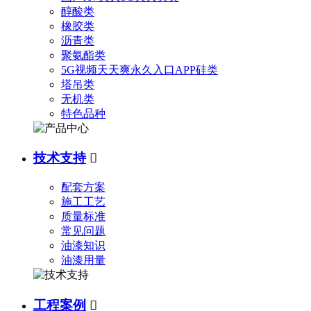
醇酸类
橡胶类
沥青类
聚氨酯类
5G视频天天爽永久入口APP硅类
塔吊类
无机类
特色品种
技术支持

配套方案
施工工艺
质量标准
常见问题
油漆知识
油漆用量
工程案例
