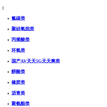

氟碳类
聚硅氧烷类
丙烯酸类
环氧类
国产AV天天5G天天爽类
醇酸类
橡胶类
沥青类
聚氨酯类