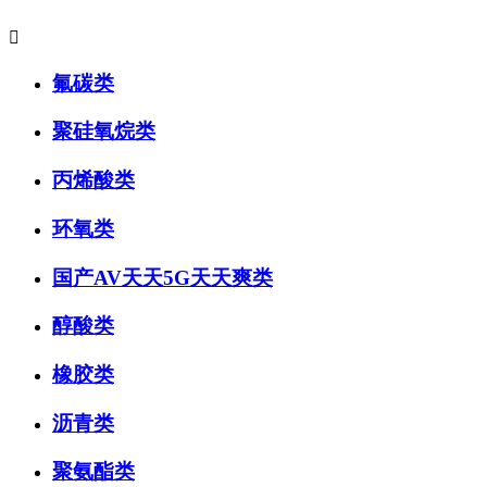

氟碳类
聚硅氧烷类
丙烯酸类
环氧类
国产AV天天5G天天爽类
醇酸类
橡胶类
沥青类
聚氨酯类