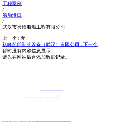
工程案例
/
船舶港口
/
武汉市兴怡船舶工程有限公司
上一个 :
无
祺峰船舶制冷设备（武汉）有限公司 :
下一个
暂时没有内容信息显示
请先在网站后台添加数据记录。
湖北5G影院在线观看天天5G天天奭5G
免费长途销售热线：
400-8819517
电子邮箱：
cailongtuke@qq.com
全国免费热线：400-881-9517
主要产品系列: