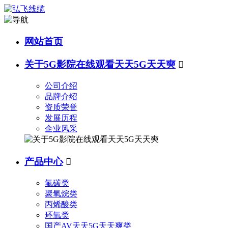
网站首页
关于5G影院在线观看天天5G天天奭

公司介绍
品牌介绍
资质荣誉
发展历程
企业风采
产品中心

氟碳类
聚氧烷类
丙烯酸类
环氧类
国产AV天天5G天天爽类