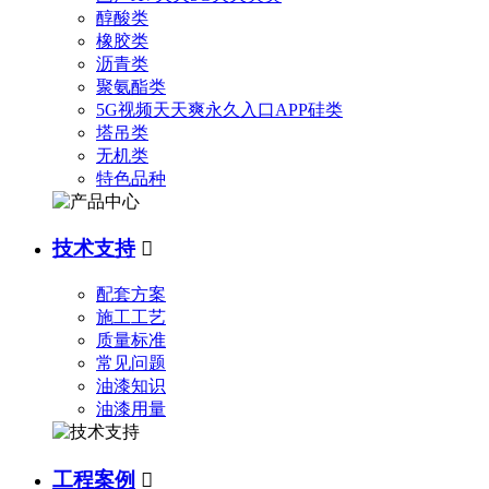
醇酸类
橡胶类
沥青类
聚氨酯类
5G视频天天爽永久入口APP硅类
塔吊类
无机类
特色品种
技术支持

配套方案
施工工艺
质量标准
常见问题
油漆知识
油漆用量
工程案例
