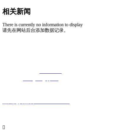
相关新闻
There is currently no information to display
请先在网站后台添加数据记录。
湖北5G影院在线观看天天5G天天奭5G影
院天天5G天天奭入口科技有限公司
免费长途销售热线：
400-8819517
电子邮箱：
cailongtuke@qq.com
全国免费热线：400-881-9517
主要产品系列:
