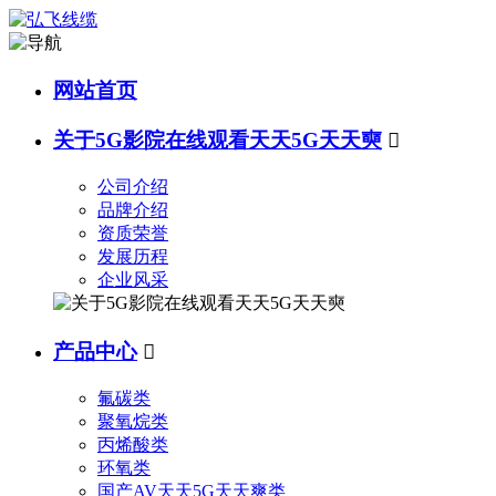
网站首页
关于5G影院在线观看天天5G天天奭

公司介绍
品牌介绍
资质荣誉
发展历程
企业风采
产品中心

氟碳类
聚氧烷类
丙烯酸类
环氧类
国产AV天天5G天天爽类